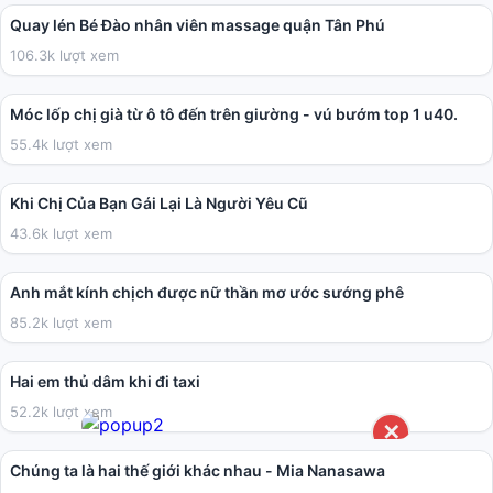
Quay lén Bé Đào nhân viên massage quận Tân Phú
106.3k lượt xem
02:19
Móc lốp chị già từ ô tô đến trên giường - vú bướm top 1 u40.
55.4k lượt xem
02:00:42
Khi Chị Của Bạn Gái Lại Là Người Yêu Cũ
43.6k lượt xem
14:30
Anh mắt kính chịch được nữ thần mơ ước sướng phê
85.2k lượt xem
24:48
Hai em thủ dâm khi đi taxi
52.2k lượt xem
02:22:20
✕
Chúng ta là hai thế giới khác nhau - Mia Nanasawa