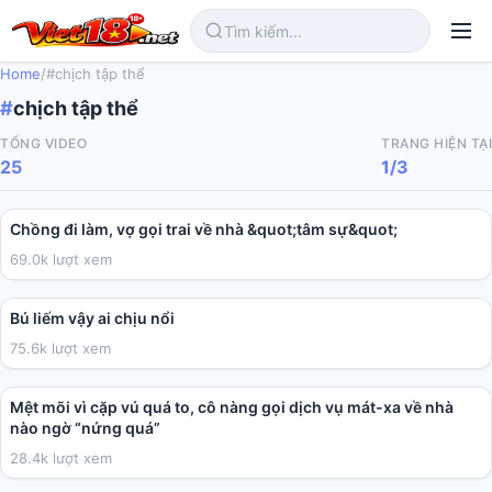
Home
/
#chịch tập thể
#
chịch tập thể
TỔNG VIDEO
TRANG HIỆN TẠI
25
1/3
01:01:35
Chồng đi làm, vợ gọi trai về nhà &quot;tâm sự&quot;
69.0k lượt xem
00:58
Bú liếm vậy ai chịu nổi
75.6k lượt xem
02:27:33
Mệt mõi vì cặp vú quá to, cô nàng gọi dịch vụ mát-xa về nhà
nào ngờ “nứng quá”
28.4k lượt xem
04:11